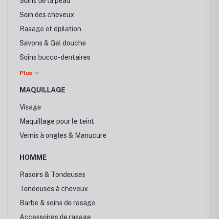
Soins de la peau
Soin des cheveux
Rasage et épilation
Savons & Gel douche
Soins bucco-dentaires
Perruques & Cheveux
Plus
MAQUILLAGE
Visage
Maquillage pour le teint
Vernis à ongles & Manucure
HOMME
Rasoirs & Tondeuses
Tondeuses à cheveux
Barbe & soins de rasage
Accessoires de rasage