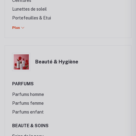
Ceintures
Lunettes de soleil
Portefeuilles & Etui
Chapeaux et casquettes
Plus
Sac à main
Bijoux Femme
Montres Femmes
Beauté & Hygiène
Valise de voyage
Sac à dos
PARFUMS
Parfums homme
Parfums femme
Parfums enfant
BEAUTE & SOINS