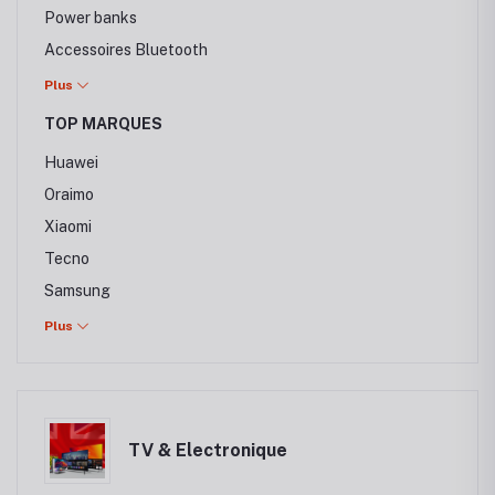
Power banks
Accessoires Bluetooth
Montres Connectées
Plus
Casques
TOP MARQUES
Ecouteurs & casques Bluetooth
Huawei
Ecouteurs filaires
Oraimo
Xiaomi
Tecno
Samsung
Infinix
Plus
Apple
Itel
TV & Electronique