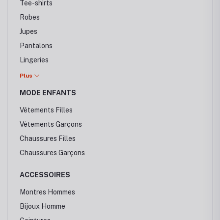
Tee-shirts
Souliers
Robes
Mocassins
Jupes
Espadrilles
Pantalons
Montres Hommes
Lingeries
Baskets
Plus
Chaussure Femme
MODE ENFANTS
Sandales
Vêtements Filles
Talons
Vêtements Garçons
Ballerines
Chaussures Filles
Escapins
Chaussures Garçons
ACCESSOIRES
Montres Hommes
Bijoux Homme