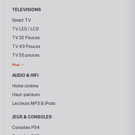
TELEVISIONS
Smart TV
TV LED / LCD
TV 32 Pouces
TV 43 Pouces
TV 55 pouces
TV 65 Pouces
Plus
AUDIO & HIFI
Home cinéma
Haut-parleurs
Lecteurs MP3 & iPods
JEUX & CONSOLES
Consoles PS4