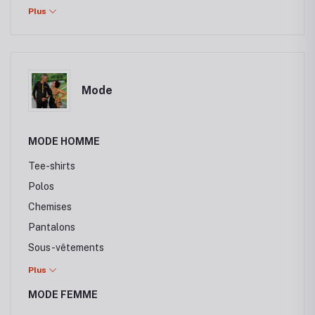
Canon
Plus
Mode
MODE HOMME
Tee-shirts
Polos
Chemises
Pantalons
Sous-vêtements
Vestes & Manteaux
Plus
Chaussure Homme
MODE FEMME
Baskets